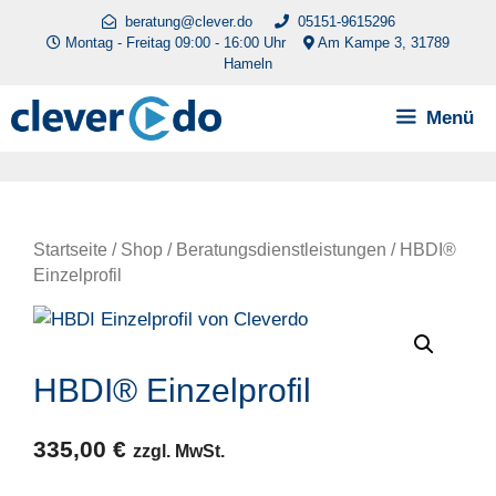
Zum
beratung@clever.do
05151-9615296
Inhalt
Montag - Freitag 09:00 - 16:00 Uhr
Am Kampe 3, 31789
Hameln
springen
Menü
Startseite
/
Shop
/
Beratungsdienstleistungen
/ HBDI®
Einzelprofil
HBDI® Einzelprofil
335,00
€
zzgl. MwSt.