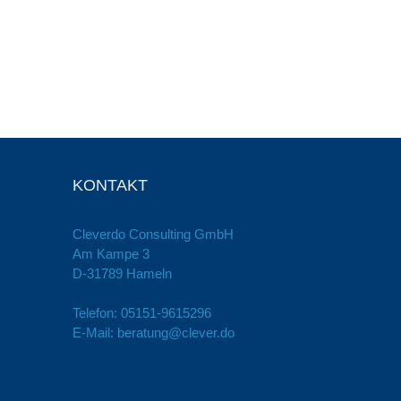
KONTAKT
Cleverdo Consulting GmbH
Am Kampe 3
D-31789 Hameln
Telefon:
05151-9615296
E-Mail:
beratung@clever.do