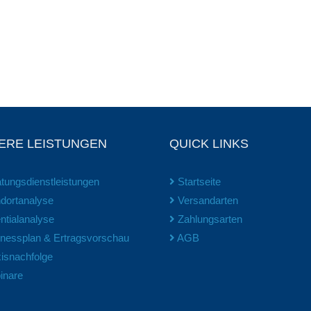
ERE LEISTUNGEN
QUICK LINKS
tungsdienstleistungen
Startseite
dortanalyse
Versandarten
ntialanalyse
Zahlungsarten
nessplan & Ertragsvorschau
AGB
isnachfolge
nare