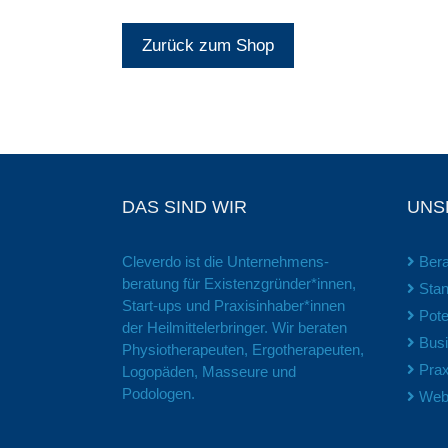
Zurück zum Shop
DAS SIND WIR
UNS
Cleverdo ist die Unter­nehmens­
Bera
beratung für Existenz­gründer*innen,
Stan
Start-ups und Praxis­inhaber*innen
Pote
der Heil­mittel­erbringer. Wir beraten
Busi
Physio­therapeuten, Ergo­therapeuten,
Prax
Logopäden, Masseure und
Podologen.
Webi