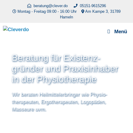
Zum
beratung@clever.do
05151-9615296
Inhalt
Montag - Freitag 09:00 - 16:00 Uhr
Am Kampe 3, 31789
Hameln
springen
Menü
Beratung für Existenz­
gründer und Praxis­inhaber
in der Physio­therapie
Wir beraten Heilmittel­erbringer wie Physio­
therapeuten, Ergo­therapeuten, Logopäden,
Masseure uvm.