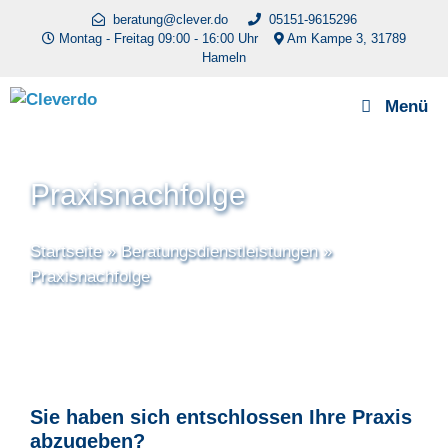
Zum
beratung@clever.do
05151-9615296
Inhalt
Montag - Freitag 09:00 - 16:00 Uhr
Am Kampe 3, 31789
Hameln
springen
Menü
Praxisnachfolge
Startseite
»
Beratungsdienstleistungen
»
Praxisnachfolge
Sie haben sich entschlossen Ihre Praxis
abzugeben?